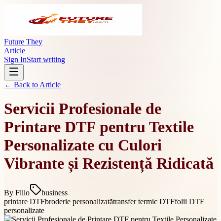
Future They
Article
Sign In
Start writing
← Back to
Article
Servicii Profesionale de
Printare DTF pentru Textile
Personalizate cu Culori
Vibrante și Rezistență Ridicată
By
Filio
business
printare DTF
broderie personalizată
transfer termic DTF
folii DTF
personalizate