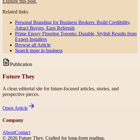
Explore this post.
Related links
Personal Branding for Business Brokers: Build Credibility,
Attract Buyers, Earn Referrals
Prime Epoxy Flooring Toronto: Durable, Stylish Results from
Expert Installers
Browse all
Article
Search more in
business
Publication
Future They
A clean editorial site for future-focused articles, stories, and
perspective pieces.
Open
Article
Company
About
Contact
©
2026
Future They
. Crafted for long-form reading.