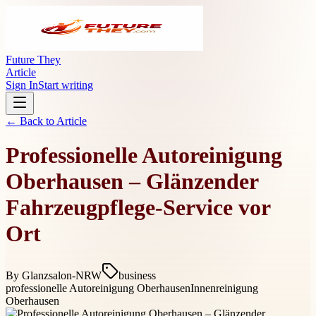
Future They
Article
Sign In
Start writing
← Back to
Article
Professionelle Autoreinigung
Oberhausen – Glänzender
Fahrzeugpflege-Service vor
Ort
By
Glanzsalon-NRW
business
professionelle Autoreinigung Oberhausen
Innenreinigung
Oberhausen