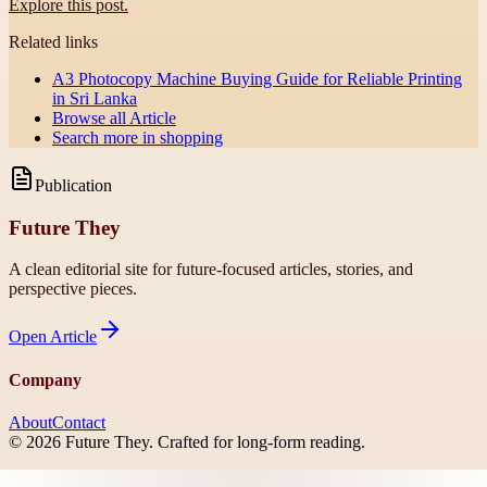
Explore this post.
Related links
A3 Photocopy Machine Buying Guide for Reliable Printing
in Sri Lanka
Browse all
Article
Search more in
shopping
Publication
Future They
A clean editorial site for future-focused articles, stories, and
perspective pieces.
Open
Article
Company
About
Contact
©
2026
Future They
. Crafted for long-form reading.