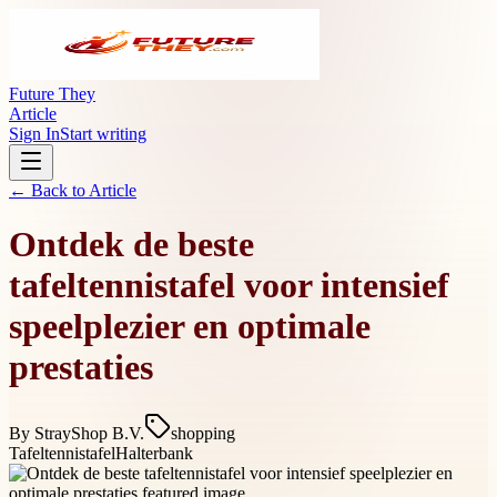
Future They
Article
Sign In
Start writing
← Back to
Article
Ontdek de beste
tafeltennistafel voor intensief
speelplezier en optimale
prestaties
By
StrayShop B.V.
shopping
Tafeltennistafel
Halterbank